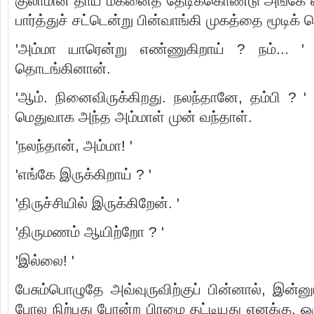
குலாமின் தாய் மகனைத் தேடிக்கொண்டு அங்கே வ
பார்த்துச் சட்டென்று பின்வாங்கி முகத்தை மூடிக
'அம்மா யாரென்று எண்ணுகிறாய் ? நம்... ' 
தொடங்கினான்.
'ஆம். நினைவிருக்கிறது. நலந்தானே, தம்பி ? 
மெதுவாக அந்த அம்மாள் முன் வந்தாள்.
'நலந்தான், அம்மா! '
'எங்கே இருக்கிறாய் ? '
'திருச்சியில் இருக்கிறேன். '
'திருமணம் ஆயிற்றோ ? '
'இல்லை! '
பேசும்பொழுதே அவ்வுருவிற்குப் பின்னால், இன்னு
போல நிற்பது போன்ற பிரமை தட்டியது எனக்கு. ஒர