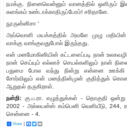
நமக்கு. நினைவென்னும் வானத்தில் ஒளிரும் இன்
களங்கம் உண்டாக்காதிருப்போம்! சரிதானே.
நூருன்னிசா '
அவ்வொளி மயக்கத்தில் அவளே முழு மதியின் உ
வாக்கு வாங்குவதுபோல் இருந்தது.
என் மனமோகினியின் கட்டளைப்படி நான் உலகவழிகள
நான் செய்யும் எல்லாச் செயல்களிலும் நான் நின
பதுமை போல வந்து நின்று என்னை ஊக்கி 
சோர்விலும் என் மனத்தின்முன் குதித்துக் கொண
ஆறுதல் தருகிறாள்.
நன்றி:
கு.ப.ரா. எழுத்துக்கள் - தொகுதி ஒன்று -
2002 - அல்லயன்ஸ் கம்பெனி வெளியீடு, 244, 
சென்னை - 4.
Share
F
T
E