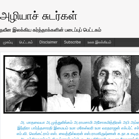
அழியாச் சுடர்கள்
நவீன இலக்கிய கர்த்தாக்களின் படைப்புப் பெட்டகம்
முகப்பு
பெட்டகம்
Disclaimer
Subscribe
உலக இலக்கியம்
அ. மாதவையா
அ.முத்துலிங்கம்
அ.ராமசாமி
அசோகமித்திரன்
அபி
அம்
இந்திரா பார்த்தசாரதி
இமையம்
உமா மகேஸ்வரி
உமா வரதராஜன்
எக்பர்ட் ச
எம்.வி. வெங்கட்ராம்
எஸ். வைத்தீஸ்வரன்
எஸ்.ராமகிருஷ்ணன்
க.நா.சு
கடித