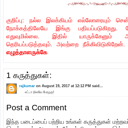
a
w
m
c
i
a
e
t
i
b
t
l
குறிப்பு: நல்ல இலக்கியம் எல்லோரையும் ச
o
e
o
r
நோக்கத்திலேயே இங்கு பதியப்படுகிறது
k
எதுவுமில்லை. இதில் யாருக்கேனும் 
தெரியப்படுத்தவும். அவற்றை நீக்கிவிடுகிறேன்
எழுத்தாளருக்கே
1 கருத்துகள்:
rajkumar
on August 19, 2017 at 12:12 PM said...
எட்டா நிலவே பேரழகு!
Post a Comment
இந்த படைப்பைப் பற்றிய உங்கள் கருத்துகள் மற்றவ