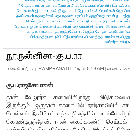
அ. சச்சிதானந்தம்
கிருஷ்ணன் நம்பி
கு. அழகிரிசாமி
கு.ப.ரா
கோணங்கி
நிவேதிதா
சார்வாகன்
சி. மோகன்
சி.சு. செல்லப்பா
சி.மணி
சிட்டி
சு.வெங
சோ.தர்மன்
ஜி. நாகராஜன்
ஜி.குப்புசாமி
ஜெயகாந்தன்
ஜெயந்தன்
ஜெயமோ
திலீப் குமார்
தேவதச்சன்
தேவதேவன்
தோப்பில் முஹம்மது மீரான்
ந. முத்த
செல்லதுரை
பா. செயப்பிரகாசம்
பாதசாரி
பாமா
பாரதி மணி
பாவண்
பெருமாள்முருகன்
மகாகவி பாரதியார்
மனுஷ்யபுத்திரன்
மா. அரங்கநாதன்
ம
மார்த்தாண்டன்
ராஜா சந்திரசேகர்
ராஜேந்திர சோழன்
லஷ்மி மணி
விக்ரமாதித்யன் நம்பி
வித்யாஷ‌ங்கர்
விமலாதித்த மாமல்லன்
விருத
ஷங்கர்ராமசுப்
நூருன்னிசா-கு.ப.ரா
வலையேற்றியது:
RAMPRASATH
| நேரம்: 8:59 AM |
வகை:
கதை
கு
.
ப
.
ராஜகோபாலன்
நான் வேலூர்ச் சிறையிலிருந்து விடுதலைய
இருக்கும். ஒருநாள் காலையில் நாற்காலியில் சா
வெள்ளம் இனிமேல் எந்த நிலத்தில் பாயப்போகி
கொண்டிருந்தேன். நான் கைகொண்டு செய்யக் 
ஒன்றும் தென்படவில்லை. தேசிய இயக்கத்திலோ 