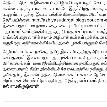
அதிகம். ஆனால் இணையம் தமிழில் பெரும்பாலும் வெட்டி
சண்டைகளுக்குமான ஊடகமாகவே இருக்கிறது. மிகக்
பயனுள்ள எழுத்து இணையத்தில் கிடைக்கிறது. அவற்றை த
தெரியவில்லை. http://azhiyasudargal.blogspot.com 
இணையதளம் பல நல்ல கதைகளையும் பேட்டிகளையும் கட
மறுபிரசுரம்செய்திருக்கிறது ஒரு நிரந்தரச்சுட்டியாக வை
அவ்வப்போது வாசிக்கலாம் அழியாச் சுடர்கள் முக்கியம
வருகிறது. எதிர்காலத்திலேயே இதன் முக்கியத்துவம் தெர
அழியாச் சுடர்கள் நவீனத் தமிழ் இலக்கியத்திற்கு அரிய பங
செய்துவரும் இணையதளமது, முக்கியமான சிறுகதைகள்.
நேர்காணல்கள். உலக இலக்கியத்திற்கான தனிப்பகுதி என
இணையதளம் தீவிர இலக்கியச் சேவையாற்றிவருகிறது. 
நவீனதமிழ் இலக்கியத்தின் ஆவணக்காப்பகம் என்றே ச
சிறப்பாகச் செயல்பட்டு வருகிறது, அதற்கு என் மனம் நிறை
எஸ் ராமகிருஷ்ணன்